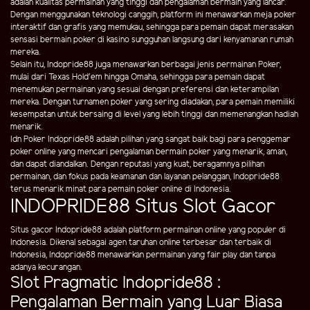
adalah kualitas permainan yang tinggi dan pengalaman bermain yang lancar.
Dengan menggunakan teknologi canggih, platform ini menawarkan meja poker
interaktif dan grafis yang memukau, sehingga para pemain dapat merasakan
sensasi bermain poker di kasino sungguhan langsung dari kenyamanan rumah
mereka.
Selain itu, Indopride88 juga menawarkan berbagai jenis permainan Poker,
mulai dari Texas Hold'em hingga Omaha, sehingga para pemain dapat
menemukan permainan yang sesuai dengan preferensi dan keterampilan
mereka. Dengan turnamen poker yang sering diadakan, para pemain memiliki
kesempatan untuk bersaing di level yang lebih tinggi dan memenangkan hadiah
menarik.
Idn Poker Indopride88 adalah pilihan yang sangat baik bagi para penggemar
poker online yang mencari pengalaman bermain poker yang menarik, aman,
dan dapat diandalkan. Dengan reputasi yang kuat, beragamnya pilihan
permainan, dan fokus pada keamanan dan layanan pelanggan, Indopride88
terus menarik minat para pemain poker online di Indonesia.
INDOPRIDE88 Situs Slot Gacor
Situs gacor Indopride88 adalah platform permainan online yang populer di
Indonesia. Dikenal sebagai agen taruhan online terbesar dan terbaik di
Indonesia, Indopride88 menawarkan permainan yang fair play dan tanpa
adanya kecurangan.
Slot Pragmatic Indopride88 :
Pengalaman Bermain yang Luar Biasa