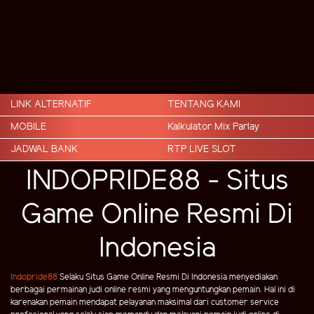
LINK ALTERNATIF
TENTANG KAMI
MOBILE
Kalkulator Mix Parlay
JADWAL BANK
RTP LIVE SLOT
INDOPRIDE88 - Situs
Game Online Resmi Di
Indonesia
Indopride88
Selaku Situs Game Online Resmi Di Indonesia menyediakan
berbagai permainan judi online resmi yang menguntungkan pemain. Hal ini di
karenakan pemain mendapat pelayanan maksimal dari customer service