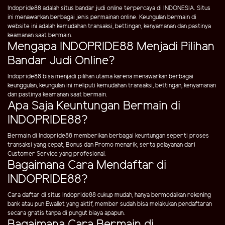
Indopride88 adalah situs bandar judi online terpercaya di INDONESIA. Situs
ini menawarkan berbagai jenis permainan online. Keungulan bermain di
website ini adalah kemudahan transaksi, bettingan, kenyamanan dan pastinya
keamanan saat bermain.
Mengapa INDOPRIDE88 Menjadi Pilihan
Bandar Judi Online?
Indopride88 bisa menjadi pilihan utama karena menawarkan berbagai
keunggulan, keungulan ini meliputi kemudahan transaksi, bettingan, kenyamanan
dan pastinya keamanan saat bermain.
Apa Saja Keuntungan Bermain di
INDOPRIDE88?
Bermain di Indopride88 memberikan berbagai keuntungan seperti proses
transaksi yang cepat, Bonus dan Promo menarik, serta pelayanan dari
Customer Service yang profesional.
Bagaimana Cara Mendaftar di
INDOPRIDE88?
Cara daftar di situs Indopride88 cukup mudah, hanya bermodalkan rekening
bank atau pun Ewallet yang aktif, member sudah bisa melakukan pendaftaran
secara gratis tanpa di pungut biaya apapun.
Bagaimana Cara Bermain di