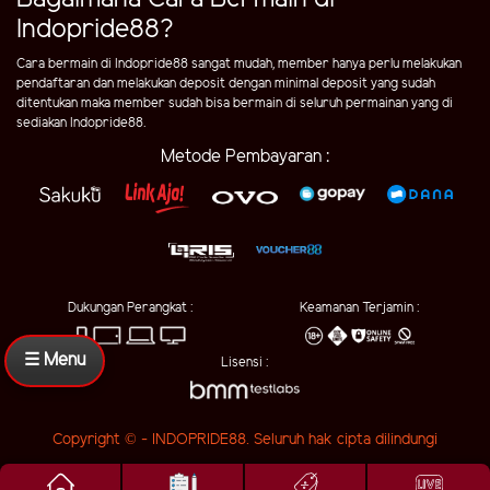
Indopride88?
Cara bermain di Indopride88 sangat mudah, member hanya perlu melakukan
pendaftaran dan melakukan deposit dengan minimal deposit yang sudah
ditentukan maka member sudah bisa bermain di seluruh permainan yang di
sediakan Indopride88.
Metode Pembayaran :
Dukungan Perangkat :
Keamanan Terjamin :
☰ Menu
Lisensi :
Copyright © - INDOPRIDE88. Seluruh hak cipta dilindungi