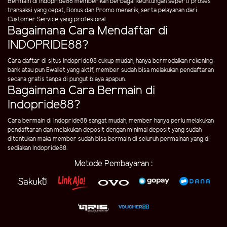
Bermain di Indopride88 memberikan berbagai keuntungan seperti proses
transaksi yang cepat, Bonus dan Promo menarik, serta pelayanan dari
Customer Service yang profesional.
Bagaimana Cara Mendaftar di
INDOPRIDE88?
Cara daftar di situs Indopride88 cukup mudah, hanya bermodalkan rekening
bank atau pun Ewallet yang aktif, member sudah bisa melakukan pendaftaran
secara gratis tanpa di pungut biaya apapun.
Bagaimana Cara Bermain di
Indopride88?
Cara bermain di Indopride88 sangat mudah, member hanya perlu melakukan
pendaftaran dan melakukan deposit dengan minimal deposit yang sudah
ditentukan maka member sudah bisa bermain di seluruh permainan yang di
sediakan Indopride88.
Metode Pembayaran :