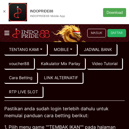
×
INDOPRIDE88
Download
INDOPRIDE88 Mobile App
MASUK
DAFTAR
TENTANG KAMI
MOBILE
JADWAL BANK
voucher88
Kalkulator Mix Parlay
Video Tutorial
Cara Betting
LINK ALTERNATIF
RTP LIVE SLOT
Pastikan anda sudah login terlebih dahulu untuk
memulai panduan cara betting berikut:
1. Pilih menu game ""TEMBAK IKAN"" pada halaman