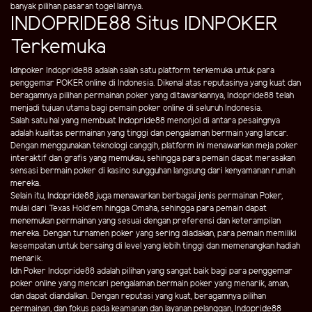
banyak pilihan pasaran togel lainnya.
INDOPRIDE88 Situs IDNPOKER
Terkemuka
Idnpoker Indopride88 adalah salah satu platform terkemuka untuk para
penggemar POKER online di Indonesia. Dikenal atas reputasinya yang kuat dan
beragamnya pilihan permainan poker yang ditawarkannya, Indopride88 telah
menjadi tujuan utama bagi pemain poker online di seluruh Indonesia.
Salah satu hal yang membuat Indopride88 menonjol di antara pesaingnya
adalah kualitas permainan yang tinggi dan pengalaman bermain yang lancar.
Dengan menggunakan teknologi canggih, platform ini menawarkan meja poker
interaktif dan grafis yang memukau, sehingga para pemain dapat merasakan
sensasi bermain poker di kasino sungguhan langsung dari kenyamanan rumah
mereka.
Selain itu, Indopride88 juga menawarkan berbagai jenis permainan Poker,
mulai dari Texas Hold'em hingga Omaha, sehingga para pemain dapat
menemukan permainan yang sesuai dengan preferensi dan keterampilan
mereka. Dengan turnamen poker yang sering diadakan, para pemain memiliki
kesempatan untuk bersaing di level yang lebih tinggi dan memenangkan hadiah
menarik.
Idn Poker Indopride88 adalah pilihan yang sangat baik bagi para penggemar
poker online yang mencari pengalaman bermain poker yang menarik, aman,
dan dapat diandalkan. Dengan reputasi yang kuat, beragamnya pilihan
permainan, dan fokus pada keamanan dan layanan pelanggan, Indopride88