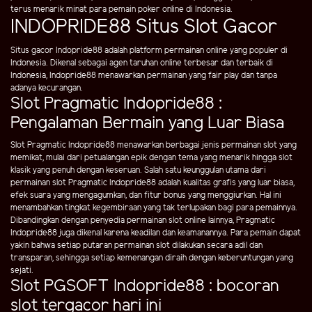
terus menarik minat para pemain poker online di Indonesia.
INDOPRIDE88 Situs Slot Gacor
Situs gacor Indopride88 adalah platform permainan online yang populer di
Indonesia. Dikenal sebagai agen taruhan online terbesar dan terbaik di
Indonesia, Indopride88 menawarkan permainan yang fair play dan tanpa
adanya kecurangan.
Slot Pragmatic Indopride88 :
Pengalaman Bermain yang Luar Biasa
Slot Pragmatic Indopride88 menawarkan berbagai jenis permainan slot yang
memikat, mulai dari petualangan epik dengan tema yang menarik hingga slot
klasik yang penuh dengan keseruan. Salah satu keunggulan utama dari
permainan slot Pragmatic Indopride88 adalah kualitas grafis yang luar biasa,
efek suara yang mengagumkan, dan fitur bonus yang menggiurkan. Hal ini
menambahkan tingkat kegembiraan yang tak terlupakan bagi para pemainnya.
Dibandingkan dengan penyedia permainan slot online lainnya, Pragmatic
Indopride88 juga dikenal karena keadilan dan keamanannya. Para pemain dapat
yakin bahwa setiap putaran permainan slot dilakukan secara adil dan
transparan, sehingga setiap kemenangan diraih dengan keberuntungan yang
sejati.
Slot PGSOFT Indopride88 : bocoran
slot tergacor hari ini